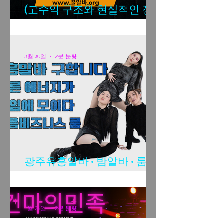
(고수익 구조와 현실적인 정
보)
3월 30일
2분 분량
광주유흥알바 · 밤알바 · 룸알
바 구인 Q&A
1월 26일
2분 분량