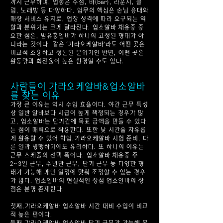
까지 근무하며, 업종은 주점, 바(bar), 라운지, 클
럽, 노래방 등 다양하다. 업무의 핵심은 손님 응대와
매장 서비스 유지로, 업장 성격에 따라 요구되는 역
할과 분위기는 크게 달라진다.
업소알바 채용중
중
요한 점은, 밤유흥알바가 하나의 고정된 형태가 아
니라는 것이다. 같은 ‘가라오케알바’라도 어떤 곳은
비교적 조용하고 정돈된 분위기인 반면, 어떤 곳은
활동량과 회전율이 높은 환경일 수도 있다.
사람들이 가라오케알바&업소알바
를 찾는 이유
가장 큰 이유는 역시 수입 효율이다. 야간 근무 특성
상 일반 알바보다 시급이 높게 책정되는 경우가 많
고, 업소알바는 단기간에 목표 금액을 만들 수 있다
는 점이 매력으로 작용한다. 또한 낮 시간을 자유롭
게 활용할 수 있어 학업,가라오케알바 시험 준비, 다
른 일과 병행하기에도 유리하다. 또 하나의 이유는
근무 스케줄의 선택 폭이다.
업소알바 채용중
주
2~3일 근무, 주말만 근무, 단기 근무 등 다양한 형
태가 가능해 개인 일정에 맞춰 조정할 수 있는 경우
가 많다. 업소알바의 현실적인 장점 업소알바의 장
점은 분명 존재한다.
첫째,가라오케알바
업소알바
시간 대비 수입이 비교
적 높은 편이다.