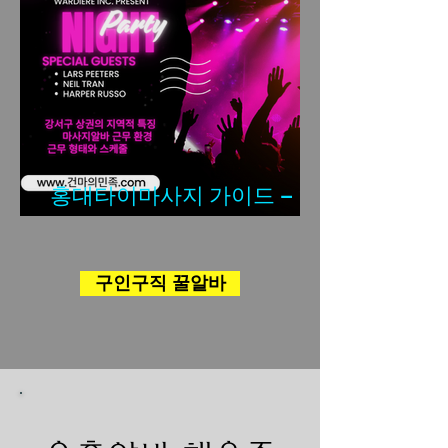
홍대타이마사지 가이드 – 알
바·구직·근무환경 한눈 정리
구인구직 꿀알바