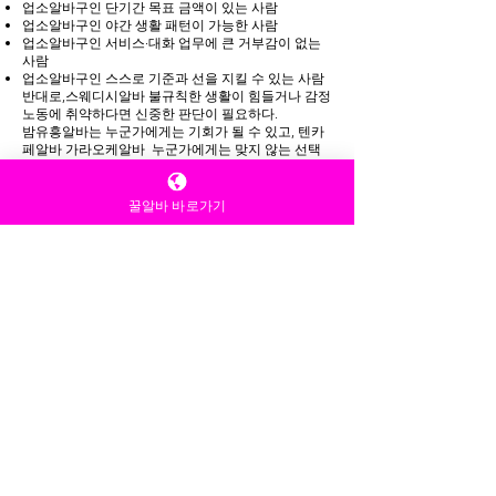
업소알바구인 단기간 목표 금액이 있는 사람
업소알바구인 야간 생활 패턴이 가능한 사람
업소알바구인 서비스·대화 업무에 큰 거부감이 없는
사람
업소알바구인 스스로 기준과 선을 지킬 수 있는 사람
반대로,스웨디시알바 불규칙한 생활이 힘들거나 감정
노동에 취약하다면 신중한 판단이 필요하다.
밤유흥알바는 누군가에게는 기회가 될 수 있고, 텐카
페알바 가라오케알바 누군가에게는 맞지 않는 선택
일 수도 있다. 중요한 것은 정보를 알고 선택하느냐,
모르고 시작하느냐의 차이다. 충분히 알아보고, 비교
하고, 스스로 납득한 뒤 결정한다면 불필요한 후회는
꿀알바 바로가기
줄어든다. 밤이라는 시간만큼이나 선택도 신중해야
한다는 점을 꼭 기억하자.
처음 밤유흥알바를 알아본다면 다
음 기준을 기억하자.
✔ 업소알바구인 근무 시간과 급여 지급 방식이 명확
한지
✔ 업소알바구인 업무 내용이 구체적으로 설명되는지
✔ 업소알바구인 문제가 생겼을 때 도움을 받을 수 있
는 구조인지
✔ 업소알바구인 거절이 가능한 분위기인지
이 기준만 지켜도 실패 확률은 크게 줄어든다. 특히 혼
자 판단하기 어렵다면, 상담이나 '
정보를 충분히 텐카페알바 제공하는 경로를 통해 알
아보는 것이 안전하다.
초보자에게 가장 중요한 마인드