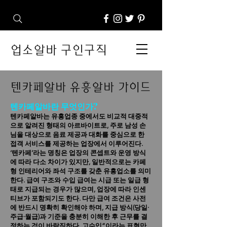
업소알바 구인구직
텐카페알바 유흥알바 가이드
텐카페알바란 무엇인가?
텐카페알바는 유흥업종 중에서도 비교적 대중적
으로 알려진 형태의 아르바이트로, 주로 남성 손
님을 대상으로 음료 제공과 대화를 중심으로 한
접객 서비스를 제공하는 업장에서 이루어진다.
‘텐카페’라는 명칭은 업장의 콘셉트와 운영 방식
에 따라 다소 차이가 있지만, 일반적으로는 카페
형 인테리어와 좌석 구조를 갖춘 유흥업소를 의미
한다.
급여 구조와 수입 급여는 시급 또는 일급 형
태로 지급되는 경우가 많으며, 업장에 따라 인센
티브가 포함되기도 한다. 다만 급여 조건은 사전
에 반드시 명확히 확인해야 하며, 지급 방식(당일·
주급·월급)과 기준을 충분히 이해한 후 근무를 결
정하는 것이 바람직하다. 고수입”이라는 표현만