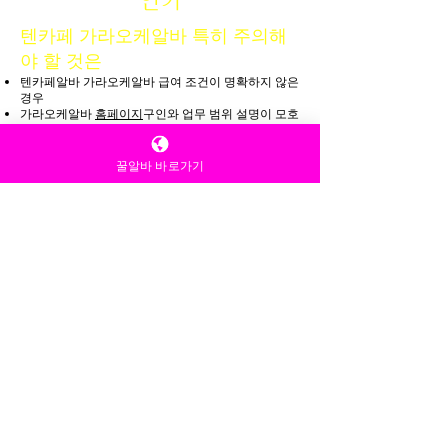
텐카페알 업소알바구인란 무엇
양하고 초보자도 쉽게 시작할 수 있어 학
인가
생, 주부, 취업준비생에게 인기가 높습니
다. 이번 글에서는 마트알바의 종류를 실
텐카페 가라오케알바 특히 주의해
제 업무 기준으로 자세히 정리해보겠습
야 할 것은
니다. 마트알바종류 1. 마트알바종류 계
텐카페알바 가라오케알바 급여 조건이 명확하지 않은
산대(캐셔) 알바 마트알바종류 중 가장
경우
가라오케알바
홈페이지
구인와 업무 범위 설명이 모호
대표적인 포지션입니다. 주요 업무 상품
꿀알바 바로가기
한 경우
바코드 스캔 계산 및 결제 처리 포인트
텐카페알바
가라오케알바 지나치게 빠른 결정을 유
도하는 경우
적립 고객 응대 영수증 발행 마트알바 특
이런 상황에서는 한 번 더 생각해 보는 것이 좋다. 텐
징 사람 상대가 많음 정확성이 중요 빠른
카페알바 좋은
업소알바구인
는 조건을 숨기지 않고,
선택을 강요하지 않는다.
계산 능력 필요 👉 마트 알바의 기본이
초보자가 밤유흥알바를 알아볼 때 팁
되는 업무입니다. 2. 마트알바 상품 진열
업소알바구인, 이런 사람에게 맞을
알바 (매대 정리) 가장 많이 모집되는 단
수 있다
순 업무형 알바입니다. 주
업소알바구인 단기간 목표 금액이 있는 사람
업소알바구인 야간 생활 패턴이 가능한 사람
업소알바구인 서비스·대화 업무에 큰 거부감이 없는
사람
업소알바구인 스스로 기준과 선을 지킬 수 있는 사람
반대로,스웨디시알바 불규칙한 생활이 힘들거나 감정
노동에 취약하다면 신중한 판단이 필요하다.
밤유흥알바는 누군가에게는 기회가 될 수 있고, 텐카