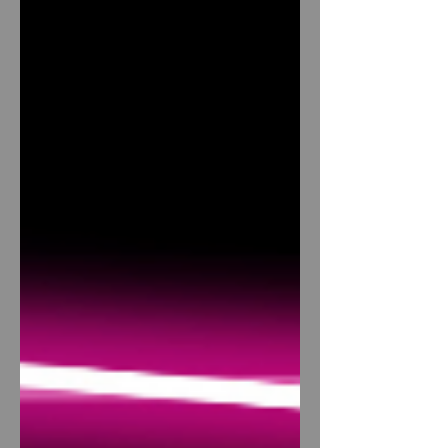
층과 관광객 비중이 높아 팁 문화와 재방
문율도 좋은 편으로 평가된다. 홍대타이
마사지 구인구직 사이트 1. 홍대 타이마
사지 시장 특징 홍대 타이마사지는 소형
개인샵부터 브랜드형 마사지샵까지 다
양하게 분포되어 있다. 합정·상수·연남동
과 인접해 있어 상권이 넓고, 평일·주말
모두 손님 흐름이 꾸준하다. 홍대타이마
사지 늦은 밤까지 운영하는 매장이 많아
야간 마사지알바 , 파트타임 근무 를 원
하는 사람에게도 선택지가 넓다. 또한 홍
대는 경쟁이 치열한 만큼 서비스 품질을
중시하는 샵이 많아, 기본적인 매너와 성
실함만 갖추면 장기 근무로 이어질 가능
성도 높다. 2. 홍대 타이마사지 알바 근무
조