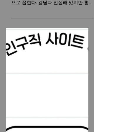
분위기
서초동유흥알바 는 서울에서도 비교적
차분하면서도 고급 이미지가 강한 지역
으로 꼽힌다. 강남과 인접해 있지만 홍대
나 강남역처럼 유동 인구가 폭발적으로
많은 상권과는 성격이 다르다. 대신 법조
타운, 대기업 사무실, 고급 주거지가 밀
집해 있어 손님층의 성향이 분명하고 안
정적인 것이 특징이다. 이런 지역적 특성
덕분에 서초동 유흥알바는 “조용하지만
수입이 안정적인 곳”, “매너 좋은 손님이
많은 곳”으로 자주 언급된다. 서초동유흥
알바 구인구직 사이트 서초동 유흥알바
의 전반적인 분위기 서초동 유흥업소는
전반적으로 차분하고 정제된 분위기를
지향하는 곳이 많다. 과하게 시끄럽거나
젊은 감성의 상권이라기보다는, 프라이
빗한 공간에서 대화를 중시하는 형태가