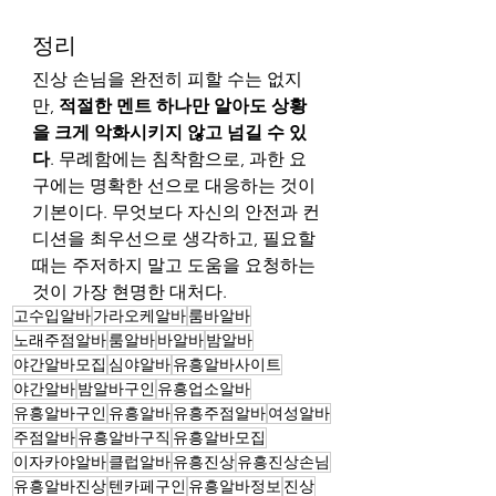
정리
진상 손님을 완전히 피할 수는 없지
만, 
적절한 멘트 하나만 알아도 상황
을 크게 악화시키지 않고 넘길 수 있
다
. 무례함에는 침착함으로, 과한 요
구에는 명확한 선으로 대응하는 것이 
기본이다. 무엇보다 자신의 안전과 컨
디션을 최우선으로 생각하고, 필요할 
때는 주저하지 말고 도움을 요청하는 
것이 가장 현명한 대처다.
고수입알바
가라오케알바
룸바알바
노래주점알바
룸알바
바알바
밤알바
야간알바모집
심야알바
유흥알바사이트
야간알바
밤알바구인
유흥업소알바
유흥알바구인
유흥알바
유흥주점알바
여성알바
주점알바
유흥알바구직
유흥알바모집
이자카야알바
클럽알바
유흥진상
유흥진상손님
유흥알바진상
텐카페구인
유흥알바정보
진상