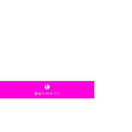
Let the posts come
to you.
Email
*
Yes, subscribe me to 
your newsletter.
*
꿀알바 바로가기
Subscribe