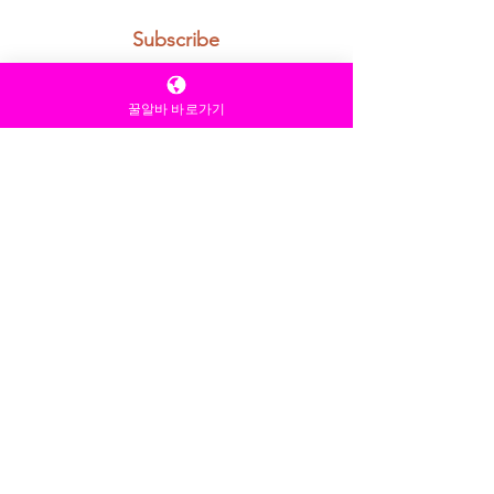
your newsletter.
*
Subscribe
꿀알바 바로가기
텐카페알 업소알바구인란 무엇
인가
텐카페 가라오케알바 특히 주의해
야 할 것은
텐카페알바 가라오케알바 급여 조건이 명확하지 않은
경우
가라오케알바
홈페이지
구인와 업무 범위 설명이 모호
한 경우